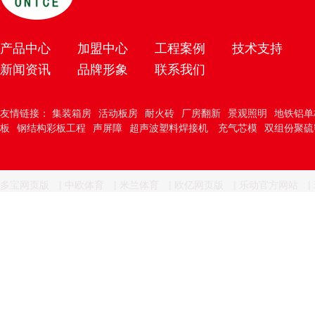
产品中心
加盟中心
工程案例
技术支持
新闻资讯
品牌形象
联系我们
友情链接：
集装箱房
活动板房
耐火砖
厂房翻新
景观照明
地铁铝单
板
钢结构彩板工程
声屏障
超声波塑料焊接机
充气芯模
双组份聚硫
多宝网页版
|
中欧体育
|
米兰体育
|
欧亿网页版
|
乐动官方网站
|