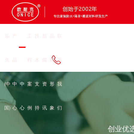
乐
产
加
工
技
新
品
联
020-66316777
鱼
品
盟
程
术
闻
牌
系
(中
中
中
案
支
资
形
我
国)
心
心
例
持
讯
象
们
创业优