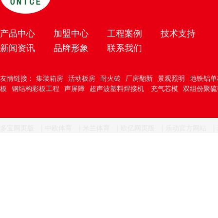
产品中心
加盟中心
工程案例
技术支持
新闻资讯
品牌形象
联系我们
友情链接：
集装箱房
活动板房
耐火砖
厂房翻新
景观照明
地铁铝单
板
钢结构彩板工程
声屏障
超声波塑料焊接机
充气芯模
双组份聚硫
多宝网页版
|
中欧体育
|
米兰体育
|
欧亿网页版
|
乐动官方网站
|