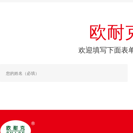
欧耐
欢迎填写下面表